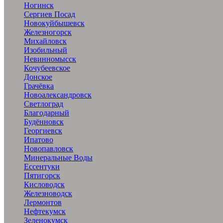
Ногинск
Сергиев Посад
Новокуйбышевск
Железногорск
Михайловск
Изобильный
Невинномысск
Кочубеевское
Донское
Грачёвка
Новоалександровск
Светлоград
Благодарный
Будённовск
Георгиевск
Ипатово
Новопавловск
Минеральные Воды
Ессентуки
Пятигорск
Кисловодск
Железноводск
Лермонтов
Нефтекумск
Зеленокумск