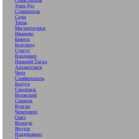
Севастополь
Улан-Удэ
Ставрополь
Сочи
Тверь
Магнитогорск
Иваново
Брянск
Белгород
Сургут
Владимир
Нижний Тагил
Архангельск
Чита
Симферополь
Калуга
Смоленск
Волжский
Саранск
Курган
Череповец
Орёл
Вологда
Якутск
Владикавказ