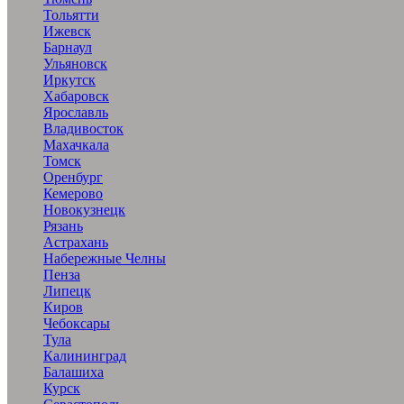
Тольятти
Ижевск
Барнаул
Ульяновск
Иркутск
Хабаровск
Ярославль
Владивосток
Махачкала
Томск
Оренбург
Кемерово
Новокузнецк
Рязань
Астрахань
Набережные Челны
Пенза
Липецк
Киров
Чебоксары
Тула
Калининград
Балашиха
Курск