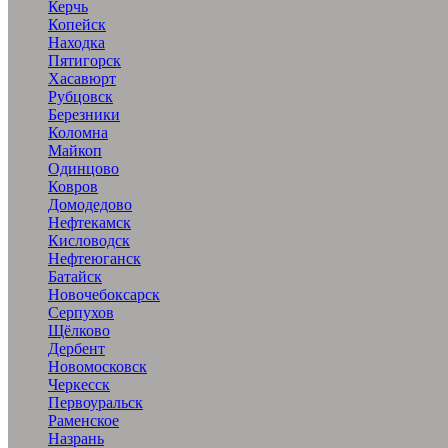
Керчь
Копейск
Находка
Пятигорск
Хасавюрт
Рубцовск
Березники
Коломна
Майкоп
Одинцово
Ковров
Домодедово
Нефтекамск
Кисловодск
Нефтеюганск
Батайск
Новочебоксарск
Серпухов
Щёлково
Дербент
Новомосковск
Черкесск
Первоуральск
Раменское
Назрань