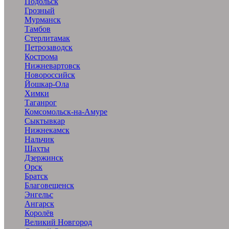
Подольск
Грозный
Мурманск
Тамбов
Стерлитамак
Петрозаводск
Кострома
Нижневартовск
Новороссийск
Йошкар-Ола
Химки
Таганрог
Комсомольск-на-Амуре
Сыктывкар
Нижнекамск
Нальчик
Шахты
Дзержинск
Орск
Братск
Благовещенск
Энгельс
Ангарск
Королёв
Великий Новгород