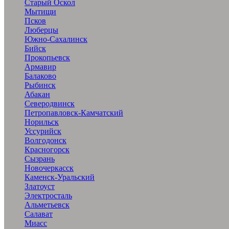
Старый Оскол
Мытищи
Псков
Люберцы
Южно-Сахалинск
Бийск
Прокопьевск
Армавир
Балаково
Рыбинск
Абакан
Северодвинск
Петропавловск-Камчатский
Норильск
Уссурийск
Волгодонск
Красногорск
Сызрань
Новочеркасск
Каменск-Уральский
Златоуст
Электросталь
Альметьевск
Салават
Миасс