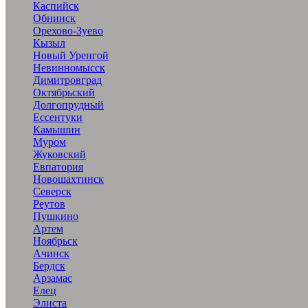
Каспийск
Обнинск
Орехово-Зуево
Кызыл
Новый Уренгой
Невинномысск
Димитровград
Октябрьский
Долгопрудный
Ессентуки
Камышин
Муром
Жуковский
Евпатория
Новошахтинск
Северск
Реутов
Пушкино
Артем
Ноябрьск
Ачинск
Бердск
Арзамас
Елец
Элиста