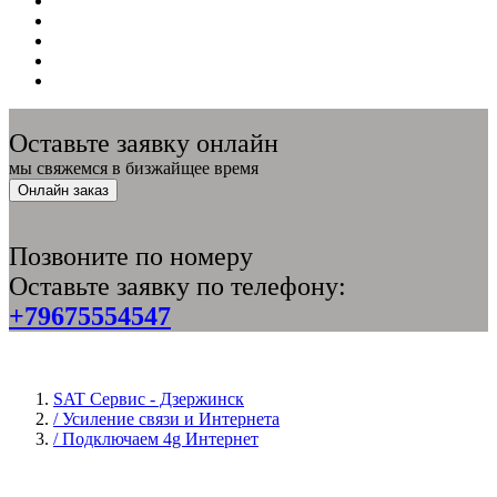
Оставьте заявку онлайн
мы свяжемся в бизжайщее время
Онлайн заказ
Позвоните по номеру
Оставьте заявку по телефону:
+79675554547
SAT Сервис - Дзержинск
/ Усиление связи и Интернета
/ Подключаем 4g Интернет