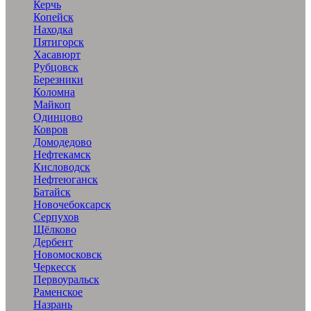
Керчь
Копейск
Находка
Пятигорск
Хасавюрт
Рубцовск
Березники
Коломна
Майкоп
Одинцово
Ковров
Домодедово
Нефтекамск
Кисловодск
Нефтеюганск
Батайск
Новочебоксарск
Серпухов
Щёлково
Дербент
Новомосковск
Черкесск
Первоуральск
Раменское
Назрань