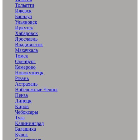
Тольятти
Ижевск
Барнаул
Ульяновск
Иркутск
Хабаровск
Ярославль
Владивосток
Махачкала
Томск
Оренбург
Кемерово
Новокузнецк
Рязань
Астрахань
Набережные Челны
Пенза
Липецк
Киров
Чебоксары
Тула
Калининград
Балашиха
Курск