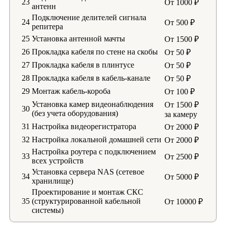
23
От 1000 ₽
антенн
Подключение делителей сигнала
24
От 500 ₽
репитера
25
Установка антенной мачты
От 1500 ₽
26
Прокладка кабеля по стене на скобы
От 50 ₽
27
Прокладка кабеля в плинтусе
От 50 ₽
28
Прокладка кабеля в кабель-канале
От 50 ₽
29
Монтаж кабель-короба
От 100 ₽
Установка камер видеонаблюдения
От 1500 ₽
30
(без учета оборудования)
за камеру
31
Настройка видеорегистратора
От 2000 ₽
32
Настройка локальной домашней сети
От 2000 ₽
Настройка роутера с подключением
33
От 2500 ₽
всех устройств
Установка сервера NAS (сетевое
34
От 5000 ₽
хранилище)
Проектирование и монтаж СКС
35
(структурированной кабельной
От 10000 ₽
системы)