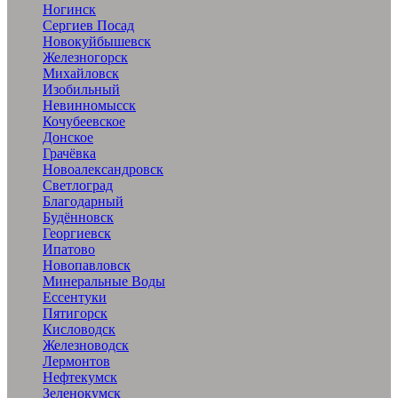
Ногинск
Сергиев Посад
Новокуйбышевск
Железногорск
Михайловск
Изобильный
Невинномысск
Кочубеевское
Донское
Грачёвка
Новоалександровск
Светлоград
Благодарный
Будённовск
Георгиевск
Ипатово
Новопавловск
Минеральные Воды
Ессентуки
Пятигорск
Кисловодск
Железноводск
Лермонтов
Нефтекумск
Зеленокумск