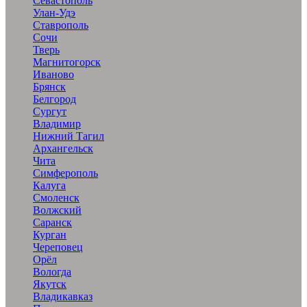
Севастополь
Улан-Удэ
Ставрополь
Сочи
Тверь
Магнитогорск
Иваново
Брянск
Белгород
Сургут
Владимир
Нижний Тагил
Архангельск
Чита
Симферополь
Калуга
Смоленск
Волжский
Саранск
Курган
Череповец
Орёл
Вологда
Якутск
Владикавказ