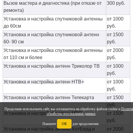
Вызов мастера и диагностика (при отказе от
300 руб.
ремонта)
Установка и настройка спутниковой антенны
от 1000
до 60см
руб.
Установка и настройка спутниковой антенн
от 1500
60- 90 см
руб.
Установка и настройка спутниковой антенны
от 2000
от 110 см и более
руб.
Установка и настройка антенн Триколор ТВ
от 1000
руб.
Установка и настройка антенн НТВ+
от 1000
руб.
Установка и настройка антенн Телекарта
от 1500
руб.
Продолжая использовать сайт, вы соглашаетесь на обработку файлов cookie и
Полити
Установка и настройка антенн МТС
от 1500
обработки персональных данных
руб.
Нажмите
ОК
для продолжения.
Установка и настройка антенн ХотБерд и
от 2000