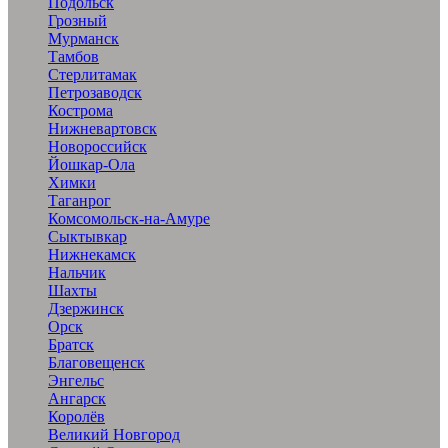
Подольск
Грозный
Мурманск
Тамбов
Стерлитамак
Петрозаводск
Кострома
Нижневартовск
Новороссийск
Йошкар-Ола
Химки
Таганрог
Комсомольск-на-Амуре
Сыктывкар
Нижнекамск
Нальчик
Шахты
Дзержинск
Орск
Братск
Благовещенск
Энгельс
Ангарск
Королёв
Великий Новгород