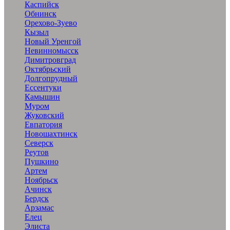
Каспийск
Обнинск
Орехово-Зуево
Кызыл
Новый Уренгой
Невинномысск
Димитровград
Октябрьский
Долгопрудный
Ессентуки
Камышин
Муром
Жуковский
Евпатория
Новошахтинск
Северск
Реутов
Пушкино
Артем
Ноябрьск
Ачинск
Бердск
Арзамас
Елец
Элиста