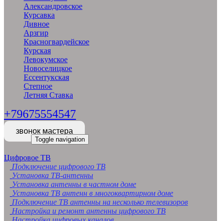
Александровское
Курсавка
Дивное
Арзгир
Красногвардейское
Курская
Левокумское
Новоселицкое
Ессентукская
Степное
Летняя Ставка
+79675554547
звонок мастера
Toggle navigation
Цифровое ТВ
Подключение цифрового ТВ
Установка ТВ-антенны
Установка антенны в частном доме
Установка ТВ антенн в многоквартирном доме
Подключение ТВ антенны на несколько телевизоров
Настройка и ремонт антенны цифрового ТВ
Настройка цифровых каналов