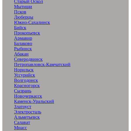
Старый Оскол
Мытищи
Псков
Люберцы
Южно-Сахалинск
Бийск
Прокопьевск
Армавир
Балаково
Рыбинск
Абакан
Северодвинск
Петропавловск-Камчатский
Норильск
Уссурийск
Волгодонск
Красногорск
Сызрань
Новочеркасск
Каменск-Уральский
Златоуст
Электросталь
Альметьевск
Салават
Миасс