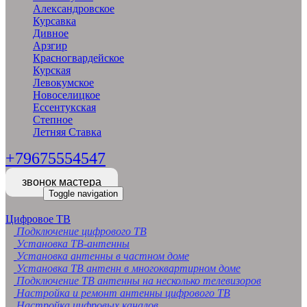
Александровское
Курсавка
Дивное
Арзгир
Красногвардейское
Курская
Левокумское
Новоселицкое
Ессентукская
Степное
Летняя Ставка
+79675554547
звонок мастера
Toggle navigation
Цифровое ТВ
Подключение цифрового ТВ
Установка ТВ-антенны
Установка антенны в частном доме
Установка ТВ антенн в многоквартирном доме
Подключение ТВ антенны на несколько телевизоров
Настройка и ремонт антенны цифрового ТВ
Настройка цифровых каналов