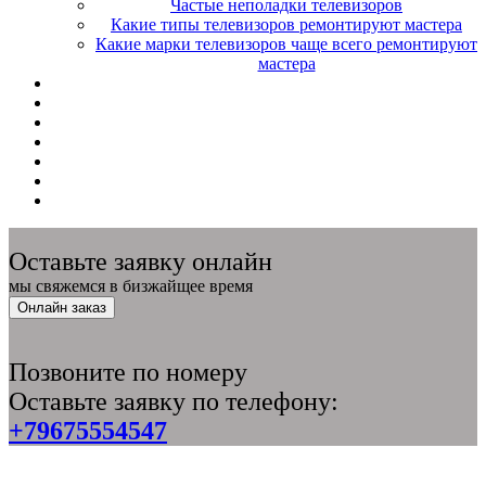
Частые неполадки телевизоров
Какие типы телевизоров ремонтируют мастера
Какие марки телевизоров чаще всего ремонтируют
мастера
Оставьте заявку онлайн
мы свяжемся в бизжайщее время
Онлайн заказ
Позвоните по номеру
Оставьте заявку по телефону:
+79675554547