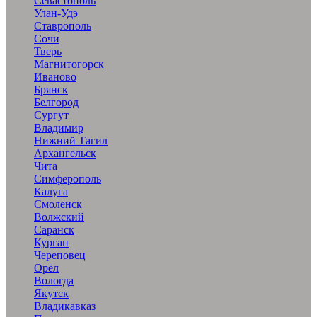
Севастополь
Улан-Удэ
Ставрополь
Сочи
Тверь
Магнитогорск
Иваново
Брянск
Белгород
Сургут
Владимир
Нижний Тагил
Архангельск
Чита
Симферополь
Калуга
Смоленск
Волжский
Саранск
Курган
Череповец
Орёл
Вологда
Якутск
Владикавказ