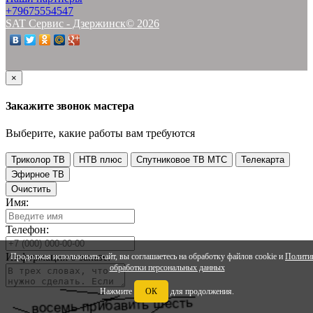
+79675554547
SAT Сервис - Дзержинск© 2026
×
Закажите звонок мастера
Выберите, какие работы вам требуются
Триколор ТВ
НТВ плюс
Спутниковое ТВ МТС
Телекарта
Эфирное ТВ
Очистить
Имя:
Телефон:
Информация о заказе:
Продолжая использовать сайт, вы соглашаетесь на обработку файлов cookie и
Полити
обработки персональных данных
Нажмите
ОК
для продолжения.