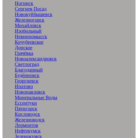
Ногинск
Сергиев Посад
Новокуйбышевск
Железногорск
Михайловск
Изобильный
Невинномысск
Кочубеевское
Донское
Грачёвка
Новоалександровск
Светлоград
Благодарный
Будённовск
Георгиевск
Ипатово
Новопавловск
Минеральные Воды
Ессентуки
Пятигорск
Кисловодск
Железноводск
Лермонтов
Нефтекумск
Зеленокумск