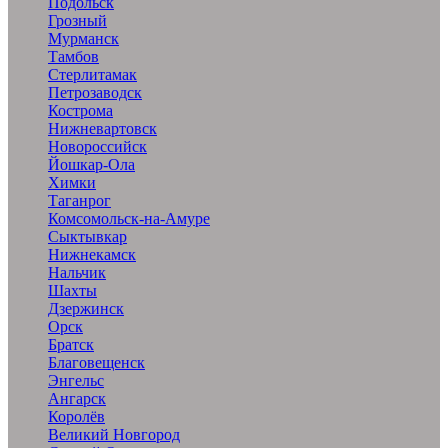
Подольск
Грозный
Мурманск
Тамбов
Стерлитамак
Петрозаводск
Кострома
Нижневартовск
Новороссийск
Йошкар-Ола
Химки
Таганрог
Комсомольск-на-Амуре
Сыктывкар
Нижнекамск
Нальчик
Шахты
Дзержинск
Орск
Братск
Благовещенск
Энгельс
Ангарск
Королёв
Великий Новгород