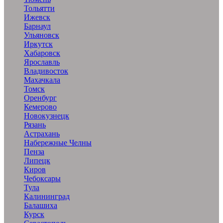
Тольятти
Ижевск
Барнаул
Ульяновск
Иркутск
Хабаровск
Ярославль
Владивосток
Махачкала
Томск
Оренбург
Кемерово
Новокузнецк
Рязань
Астрахань
Набережные Челны
Пенза
Липецк
Киров
Чебоксары
Тула
Калининград
Балашиха
Курск