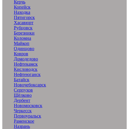
Керчь
Копейск
Находка
Пятигорск
Хасавюрт
Рубцовск
Березники
Коломна
Майкоп
Одинцово
Ковров
Домодедово
Нефтекамск
Кисловодск
Нефтеюганск
Батайск
Новочебоксарск
Серпухов
Щёлково
Дербент
Новомосковск
Черкесск
Первоуральск
Раменское
Назрань