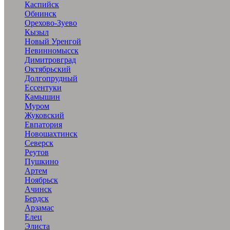
Каспийск
Обнинск
Орехово-Зуево
Кызыл
Новый Уренгой
Невинномысск
Димитровград
Октябрьский
Долгопрудный
Ессентуки
Камышин
Муром
Жуковский
Евпатория
Новошахтинск
Северск
Реутов
Пушкино
Артем
Ноябрьск
Ачинск
Бердск
Арзамас
Елец
Элиста