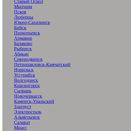
Старый Оскол
Мытищи
Псков
Люберцы
Южно-Сахалинск
Бийск
Прокопьевск
Армавир
Балаково
Рыбинск
Абакан
Северодвинск
Петропавловск-Камчатский
Норильск
Уссурийск
Волгодонск
Красногорск
Сызрань
Новочеркасск
Каменск-Уральский
Златоуст
Электросталь
Альметьевск
Салават
Миасс