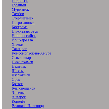
Подольск
Грозный
Мурманск
Тамбов
Стерлитамак
Петрозаводск
Кострома
Нижневартовск
Новороссийск
Йошкар-Ола
Химки
Таганрог
Комсомольск-на-Амуре
Сыктывкар
Нижнекамск
Нальчик
Шахты
Дзержинск
Орск
Братск
Благовещенск
Энгельс
Ангарск
Королёв
Великий Новгород