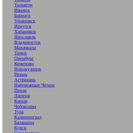
Тольятти
Ижевск
Барнаул
Ульяновск
Иркутск
Хабаровск
Ярославль
Владивосток
Махачкала
Томск
Оренбург
Кемерово
Новокузнецк
Рязань
Астрахань
Набережные Челны
Пенза
Липецк
Киров
Чебоксары
Тула
Калининград
Балашиха
Курск