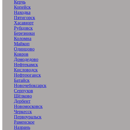
Керчь
Копейск
Находка
Пятигорск
Хасавюрт
Рубцовск
Березники
Коломна
Майкоп
Одинцово
Ковров
Домодедово
Нефтекамск
Кисловодск
Нефтеюганск
Батайск
Новочебоксарск
Серпухов
Щёлково
Дербент
Новомосковск
Черкесск
Первоуральск
Раменское
Назрань