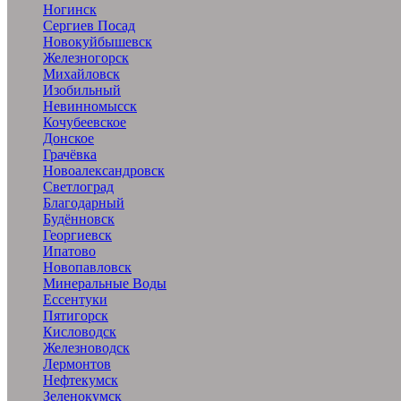
Ногинск
Сергиев Посад
Новокуйбышевск
Железногорск
Михайловск
Изобильный
Невинномысск
Кочубеевское
Донское
Грачёвка
Новоалександровск
Светлоград
Благодарный
Будённовск
Георгиевск
Ипатово
Новопавловск
Минеральные Воды
Ессентуки
Пятигорск
Кисловодск
Железноводск
Лермонтов
Нефтекумск
Зеленокумск