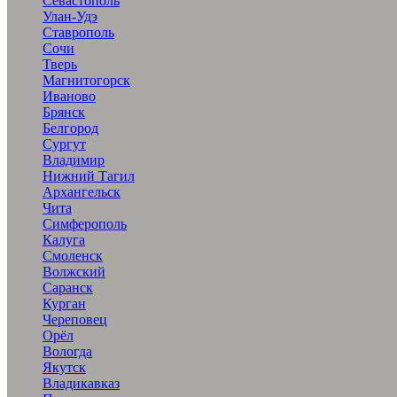
Севастополь
Улан-Удэ
Ставрополь
Сочи
Тверь
Магнитогорск
Иваново
Брянск
Белгород
Сургут
Владимир
Нижний Тагил
Архангельск
Чита
Симферополь
Калуга
Смоленск
Волжский
Саранск
Курган
Череповец
Орёл
Вологда
Якутск
Владикавказ