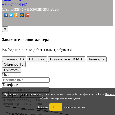
+79675554547
SAT Сервис - Дзержинск© 2026
×
Закажите звонок мастера
Выберите, какие работы вам требуются
Триколор ТВ
НТВ плюс
Спутниковое ТВ МТС
Телекарта
Эфирное ТВ
Очистить
Имя:
Телефон:
Продолжая использовать сайт, вы соглашаетесь на обработку файлов cookie и
Полити
Информация о заказе:
обработки персональных данных
Нажмите
ОК
для продолжения.