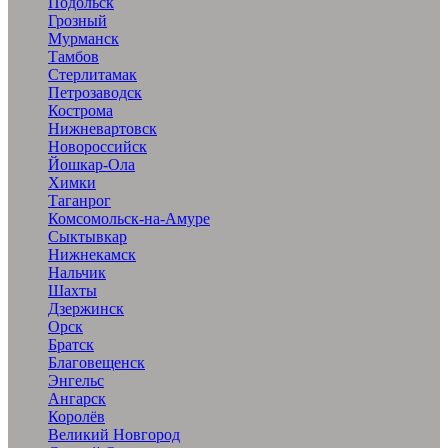
Подольск
Грозный
Мурманск
Тамбов
Стерлитамак
Петрозаводск
Кострома
Нижневартовск
Новороссийск
Йошкар-Ола
Химки
Таганрог
Комсомольск-на-Амуре
Сыктывкар
Нижнекамск
Нальчик
Шахты
Дзержинск
Орск
Братск
Благовещенск
Энгельс
Ангарск
Королёв
Великий Новгород