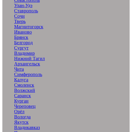
Севастополь
Улан-Удэ
Ставрополь
Сочи
Тверь
Магнитогорск
Иваново
Брянск
Белгород
Сургут
Владимир
Нижний Тагил
Архангельск
Чита
Симферополь
Калуга
Смоленск
Волжский
Саранск
Курган
Череповец
Орёл
Вологда
Якутск
Владикавказ