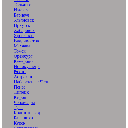
Тольятти
Ижевск
Барнаул
Ульяновск
Иркутск
Хабаровск
Ярославль
Владивосток
Махачкала
Томск
Оренбург
Кемерово
Новокузнецк
Рязань
Астрахань
Набережные Челны
Пенза
Липецк
Киров
Чебоксары
Тула
Калининград
Балашиха
Курск