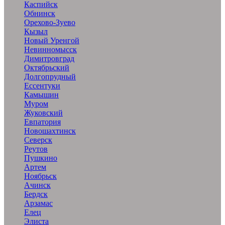
Каспийск
Обнинск
Орехово-Зуево
Кызыл
Новый Уренгой
Невинномысск
Димитровград
Октябрьский
Долгопрудный
Ессентуки
Камышин
Муром
Жуковский
Евпатория
Новошахтинск
Северск
Реутов
Пушкино
Артем
Ноябрьск
Ачинск
Бердск
Арзамас
Елец
Элиста