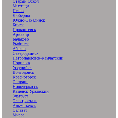
Старый Оскол
Мытищи
Псков
Люберцы
Южно-Сахалинск
Бийск
Прокопьевск
Армавир
Балаково
Рыбинск
Абакан
Северодвинск
Петропавловск-Камчатский
Норильск
Уссурийск
Волгодонск
Красногорск
Сызрань
Новочеркасск
Каменск-Уральский
Златоуст
Электросталь
Альметьевск
Салават
Миасс