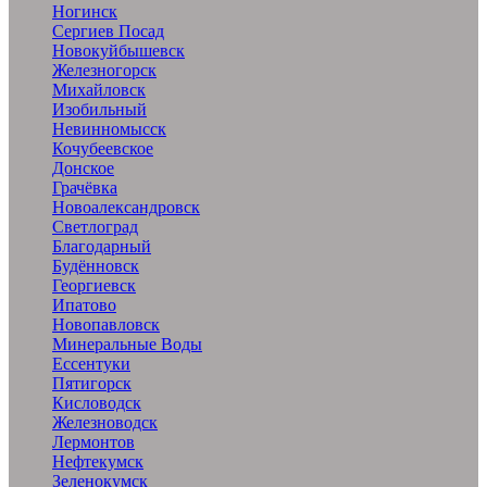
Ногинск
Сергиев Посад
Новокуйбышевск
Железногорск
Михайловск
Изобильный
Невинномысск
Кочубеевское
Донское
Грачёвка
Новоалександровск
Светлоград
Благодарный
Будённовск
Георгиевск
Ипатово
Новопавловск
Минеральные Воды
Ессентуки
Пятигорск
Кисловодск
Железноводск
Лермонтов
Нефтекумск
Зеленокумск