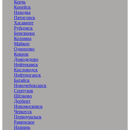
Керчь
Копейск
Находка
Пятигорск
Хасавюрт
Рубцовск
Березники
Коломна
Майкоп
Одинцово
Ковров
Домодедово
Нефтекамск
Кисловодск
Нефтеюганск
Батайск
Новочебоксарск
Серпухов
Щёлково
Дербент
Новомосковск
Черкесск
Первоуральск
Раменское
Назрань