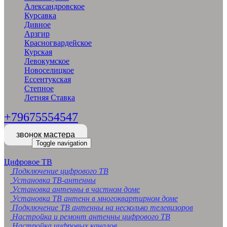
Александровское
Курсавка
Дивное
Арзгир
Красногвардейское
Курская
Левокумское
Новоселицкое
Ессентукская
Степное
Летняя Ставка
+79675554547
звонок мастера
Toggle navigation
Цифровое ТВ
Подключение цифрового ТВ
Установка ТВ-антенны
Установка антенны в частном доме
Установка ТВ антенн в многоквартирном доме
Подключение ТВ антенны на несколько телевизоров
Настройка и ремонт антенны цифрового ТВ
Настройка цифровых каналов