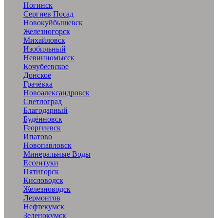
Ногинск
Сергиев Посад
Новокуйбышевск
Железногорск
Михайловск
Изобильный
Невинномысск
Кочубеевское
Донское
Грачёвка
Новоалександровск
Светлоград
Благодарный
Будённовск
Георгиевск
Ипатово
Новопавловск
Минеральные Воды
Ессентуки
Пятигорск
Кисловодск
Железноводск
Лермонтов
Нефтекумск
Зеленокумск