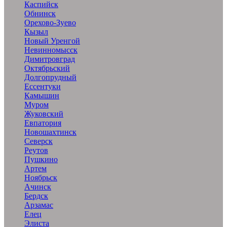
Каспийск
Обнинск
Орехово-Зуево
Кызыл
Новый Уренгой
Невинномысск
Димитровград
Октябрьский
Долгопрудный
Ессентуки
Камышин
Муром
Жуковский
Евпатория
Новошахтинск
Северск
Реутов
Пушкино
Артем
Ноябрьск
Ачинск
Бердск
Арзамас
Елец
Элиста