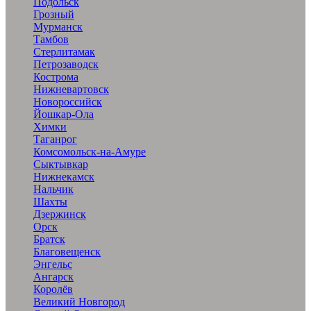
Подольск
Грозный
Мурманск
Тамбов
Стерлитамак
Петрозаводск
Кострома
Нижневартовск
Новороссийск
Йошкар-Ола
Химки
Таганрог
Комсомольск-на-Амуре
Сыктывкар
Нижнекамск
Нальчик
Шахты
Дзержинск
Орск
Братск
Благовещенск
Энгельс
Ангарск
Королёв
Великий Новгород