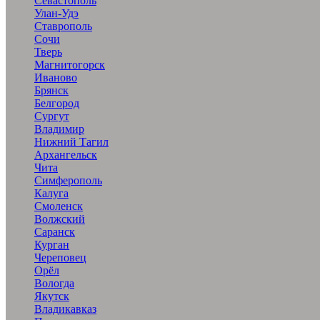
Севастополь
Улан-Удэ
Ставрополь
Сочи
Тверь
Магнитогорск
Иваново
Брянск
Белгород
Сургут
Владимир
Нижний Тагил
Архангельск
Чита
Симферополь
Калуга
Смоленск
Волжский
Саранск
Курган
Череповец
Орёл
Вологда
Якутск
Владикавказ