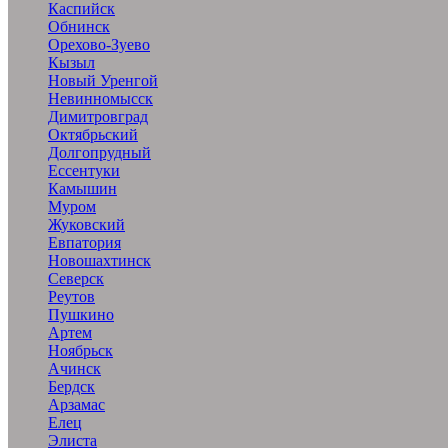
Каспийск
Обнинск
Орехово-Зуево
Кызыл
Новый Уренгой
Невинномысск
Димитровград
Октябрьский
Долгопрудный
Ессентуки
Камышин
Муром
Жуковский
Евпатория
Новошахтинск
Северск
Реутов
Пушкино
Артем
Ноябрьск
Ачинск
Бердск
Арзамас
Елец
Элиста