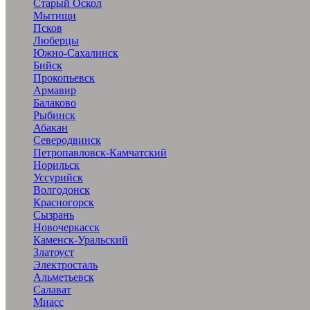
Старый Оскол
Мытищи
Псков
Люберцы
Южно-Сахалинск
Бийск
Прокопьевск
Армавир
Балаково
Рыбинск
Абакан
Северодвинск
Петропавловск-Камчатский
Норильск
Уссурийск
Волгодонск
Красногорск
Сызрань
Новочеркасск
Каменск-Уральский
Златоуст
Электросталь
Альметьевск
Салават
Миасс