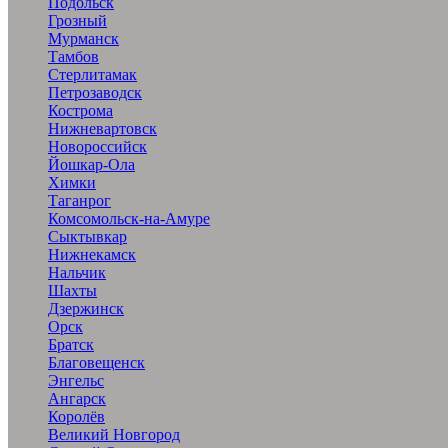
Подольск
Грозный
Мурманск
Тамбов
Стерлитамак
Петрозаводск
Кострома
Нижневартовск
Новороссийск
Йошкар-Ола
Химки
Таганрог
Комсомольск-на-Амуре
Сыктывкар
Нижнекамск
Нальчик
Шахты
Дзержинск
Орск
Братск
Благовещенск
Энгельс
Ангарск
Королёв
Великий Новгород