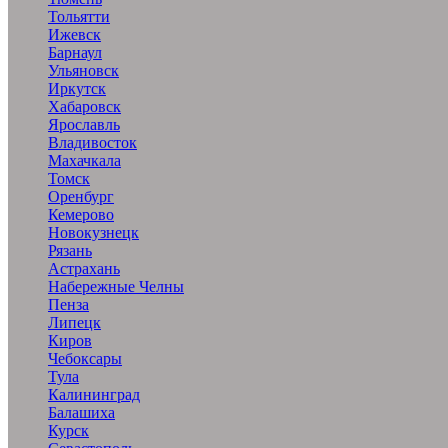
Тольятти
Ижевск
Барнаул
Ульяновск
Иркутск
Хабаровск
Ярославль
Владивосток
Махачкала
Томск
Оренбург
Кемерово
Новокузнецк
Рязань
Астрахань
Набережные Челны
Пенза
Липецк
Киров
Чебоксары
Тула
Калининград
Балашиха
Курск