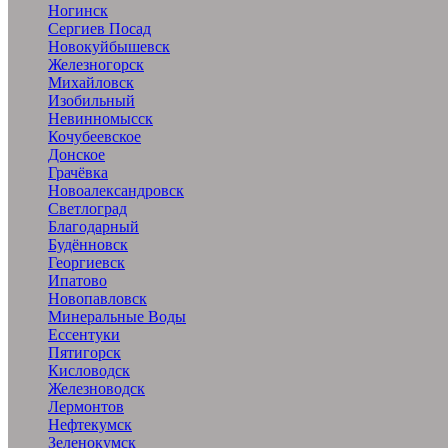
Ногинск
Сергиев Посад
Новокуйбышевск
Железногорск
Михайловск
Изобильный
Невинномысск
Кочубеевское
Донское
Грачёвка
Новоалександровск
Светлоград
Благодарный
Будённовск
Георгиевск
Ипатово
Новопавловск
Минеральные Воды
Ессентуки
Пятигорск
Кисловодск
Железноводск
Лермонтов
Нефтекумск
Зеленокумск