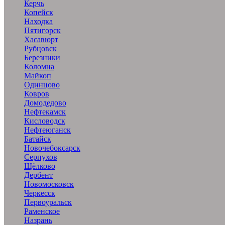
Керчь
Копейск
Находка
Пятигорск
Хасавюрт
Рубцовск
Березники
Коломна
Майкоп
Одинцово
Ковров
Домодедово
Нефтекамск
Кисловодск
Нефтеюганск
Батайск
Новочебоксарск
Серпухов
Щёлково
Дербент
Новомосковск
Черкесск
Первоуральск
Раменское
Назрань