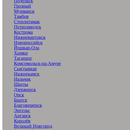
Подольск
Грозный
Мурманск
Тамбов
Стерлитамак
Петрозаводск
Кострома
Нижневартовск
Новороссийск
Йошкар-Ола
Химки
Таганрог
Комсомольск-на-Амуре
Сыктывкар
Нижнекамск
Нальчик
Шахты
Дзержинск
Орск
Братск
Благовещенск
Энгельс
Ангарск
Королёв
Великий Новгород