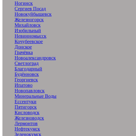
Ногинск
Сергиев Посад
Новокуйбышевск
Железногорск
Михайловск
Изобильный
Невинномысск
Кочубеевское
Донское
Грачёвка
Новоалександровск
Светлоград
Благодарный
Будённовск
Георгиевск
Ипатово
Новопавловск
Минеральные Воды
Ессентуки
Пятигорск
Кисловодск
Железноводск
Лермонтов
Нефтекумск
Зеленокумск