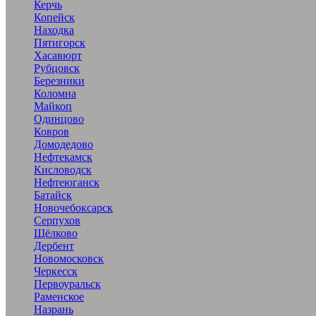
Керчь
Копейск
Находка
Пятигорск
Хасавюрт
Рубцовск
Березники
Коломна
Майкоп
Одинцово
Ковров
Домодедово
Нефтекамск
Кисловодск
Нефтеюганск
Батайск
Новочебоксарск
Серпухов
Щёлково
Дербент
Новомосковск
Черкесск
Первоуральск
Раменское
Назрань