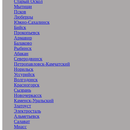
Старый Оскол
Мытищи
Псков
Люберцы
Южно-Сахалинск
Бийск
Прокопьевск
Армавир
Балаково
Рыбинск
Абакан
Северодвинск
Петропавловск-Камчатский
Норильск
Уссурийск
Волгодонск
Красногорск
Сызрань
Новочеркасск
Каменск-Уральский
Златоуст
Электросталь
Альметьевск
Салават
Миасс