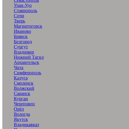
Севастополь
Улан-Удэ
Ставрополь
Сочи
Тверь
Магнитогорск
Иваново
Брянск
Белгород
Сургут
Владимир
Нижний Тагил
Архангельск
Чита
Симферополь
Калуга
Смоленск
Волжский
Саранск
Курган
Череповец
Орёл
Вологда
Якутск
Владикавказ