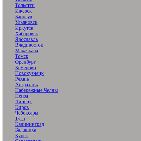
Тольятти
Ижевск
Барнаул
Ульяновск
Иркутск
Хабаровск
Ярославль
Владивосток
Махачкала
Томск
Оренбург
Кемерово
Новокузнецк
Рязань
Астрахань
Набережные Челны
Пенза
Липецк
Киров
Чебоксары
Тула
Калининград
Балашиха
Курск