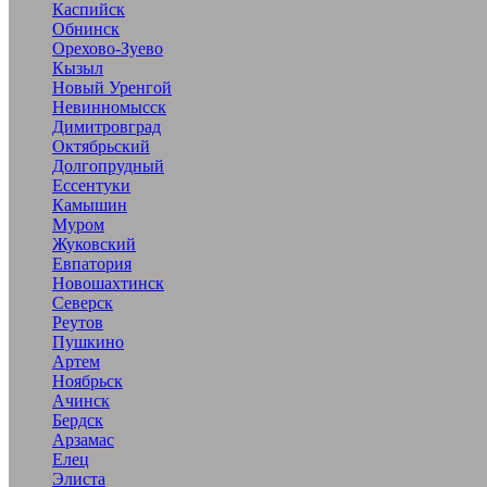
Каспийск
Обнинск
Орехово-Зуево
Кызыл
Новый Уренгой
Невинномысск
Димитровград
Октябрьский
Долгопрудный
Ессентуки
Камышин
Муром
Жуковский
Евпатория
Новошахтинск
Северск
Реутов
Пушкино
Артем
Ноябрьск
Ачинск
Бердск
Арзамас
Елец
Элиста